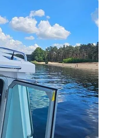
potwierdzili, że mężczyzna ma aktywny
zakaz. Sprawa została rozpoznana w trybie
przyspieszonym przez Sąd Rejonowy w
Koninie, gdzie już 5 czerwca mężczyzna
usłyszał wyrok za naruszenie art. 244
Kodeksu k