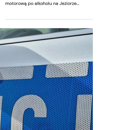
Hubert Graczyk
8 cze
Miał ponad promil
alkoholu i kierował łodzią.
Grozi mu do 3 lat
więzienia
Policjanci patrolu wodnego zatrzymali 27-
letniego mężczyznę, który prowadził łódź
motorową po alkoholu na Jeziorze
Ślesińskim. Podczas kontroli funkcjonariusze
sprawdzili jego stan trzeźwości, badanie
alkomatem wykazało ponad promil alkoholu
w wydychanym powietrzu. Mężczyźnie
elektronicznie zatrzymano prawo jazdy, a
sprawa trafi do sądu. Za kierowanie