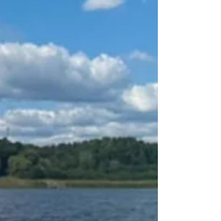
dla naszej wspólnoty i początek nowego
rozdziału w historii Kazimierza Biskupiego -
poinformował w mediach
społecznościowych wójt gminy Grzegorz
Maciejewski. O przywróceniu statusu
miasta zdecydowały m.in. historyczny
charakter miejscowości, zac