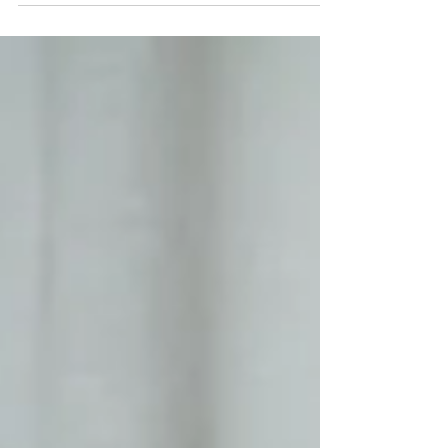
lat przeżyło bardzo niebezpieczne chwile
podczas nocnego rejsu po Jeziorze
Niedzięgiel. Do zdarzenia doszło w czwartek
(16 lipca) po godzinie 22, gdy ich łódka
wywróciła się około 200 metrów od brzegu,
a świadek usłyszał wołanie o pomoc i
natychmiast powiadomił służby ratunkowe.
W akcji uczestniczyli policjanci oraz
strażacy z OSP Witkowo, Skorzęcin, Powidz,
Ostrowite i Kosewo oraz PSP Słupca i
Gniezno. Jednego z 18-latków odnaleziono d