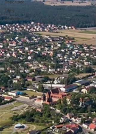
Reportaże
Filmy
Z regionu