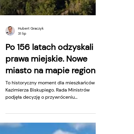
Hubert Graczyk
31 lip
Po 156 latach odzyskali
prawa miejskie. Nowe
miasto na mapie regionu
To historyczny moment dla mieszkańców
Kazimierza Biskupiego. Rada Ministrów
podjęła decyzję o przywróceniu
miejscowości praw miejskich, które utraciła
156 lat temu. - Kazimierz Biskupi oficjalnie
znów jest miastem! To wyjątkowy moment