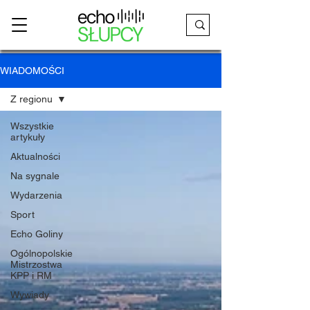
WIADOMOŚCI
Z regionu
Wszystkie
artykuły
Aktualności
Na sygnale
Wydarzenia
Sport
Echo Goliny
Ogólnopolskie
Mistrzostwa
KPP i RM
Wywiady