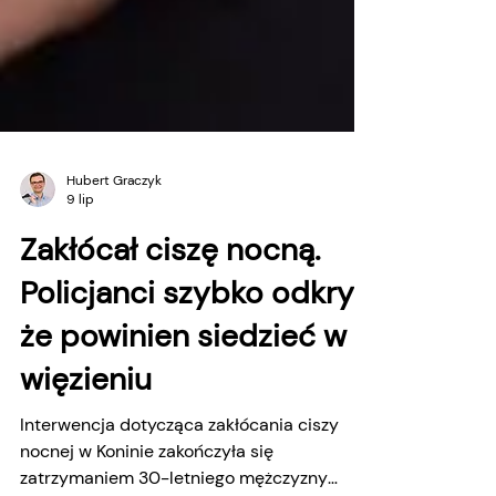
Hubert Graczyk
9 lip
Zakłócał ciszę nocną.
Policjanci szybko odkryli,
że powinien siedzieć w