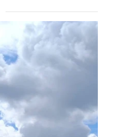
więzieniu
Interwencja dotycząca zakłócania ciszy
nocnej w Koninie zakończyła się
zatrzymaniem 30-letniego mężczyzny
poszukiwanego przez wymiar
sprawiedliwości. Policjanci, którzy pojawili
się na miejscu zgłoszenia w nocy z 8 na 9
lipca, podczas legitymowania uczestników
sprawdzili ich dane w policyjnych
systemach. Okazało się, że jeden z
mężczyzn ma do odbycia karę roku i
sześciu miesięcy więzienia za przestępstwo
związane z posiadaniem środków
odurzających. Funkcjonariusze zatrzymali