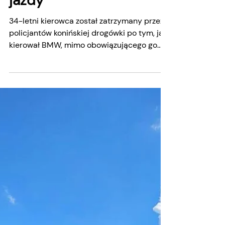
Hubert Graczyk
10 cze
Jechał mimo zakazu.
Stracił BMW i prawo
jazdy
34-letni kierowca został zatrzymany przez
policjantów konińskiej drogówki po tym, jak
kierował BMW, mimo obowiązującego go
sądowego zakazu prowadzenia wszelkich
pojazdów mechanicznych. Do zatrzymania
doszło 3 czerwca podczas kontroli
drogowej, w trakcie której funkcjonariusze