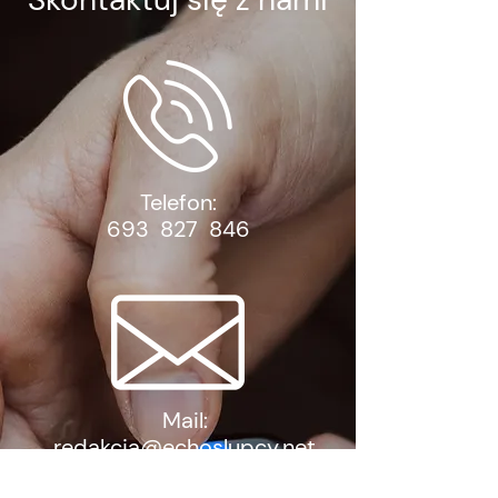
Telefon:
693 827 846
Mail:
redakcja@echoslupcy.net