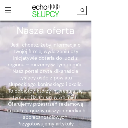
Nasza oferta
Jeśli chcesz, żeby informacja o
Twojej firmie, wydarzeniu czy
inicjatywie dotarła do ludzi z
regionu – możemy w tym pomóc.
Nasz portal czyta kilkanaście
tysięcy osób z powiatu
słupeckiego, konińskiego i okolic.
To odbiorcy, którzy interesują się
tym, co dzieje się wokół nich.
Oferujemy przestrzeń reklamową
na portalu oraz w naszych mediach
społecznościowych.
Przygotowujemy artykuły