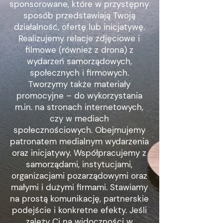
sponsorowane, które w przystępny
sposób przedstawiają Twoją
działalność, ofertę lub inicjatywę.
Realizujemy relacje zdjęciowe i
filmowe (również z drona) z
wydarzeń samorządowych,
społecznych i firmowych.
Tworzymy także materiały
promocyjne – do wykorzystania
m.in. na stronach internetowych,
czy w mediach
społecznościowych. Obejmujemy
patronatem medialnym wydarzenia
oraz inicjatywy. Współpracujemy z
samorządami, instytucjami,
organizacjami pozarządowymi oraz
małymi i dużymi firmami. Stawiamy
na prostą komunikację, partnerskie
podejście i konkretne efekty. Jeśli
zależy Ci na widoczności w