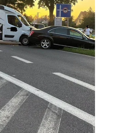
jedna osoba odniosła obrażenia i wymagała
pomocy medycznej. Strażacy zabezpieczyli
miejsce wypadku, odłączyli źródła zasilania
w pojeździe, udzielili kwalifikowanej
pierwszej pomocy poszkodowanemu oraz
wspierali działania zespołu ratownictwa
medycznego