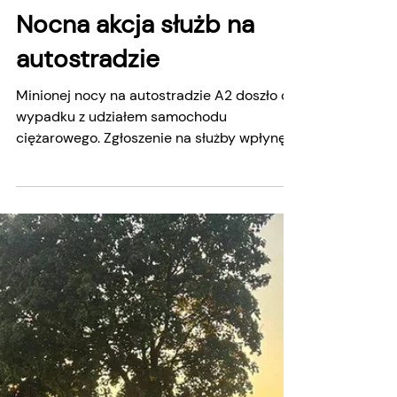
Hubert Graczyk
4 dni temu
Nocna akcja służb na
autostradzie
Minionej nocy na autostradzie A2 doszło do
wypadku z udziałem samochodu
ciężarowego. Zgłoszenie na służby wpłynęło
po godz. 23. Po dotarciu na miejsce
ratownicy zastali przewrócony na bok
pojazd ciężarowy, a w wyniku zdarzenia