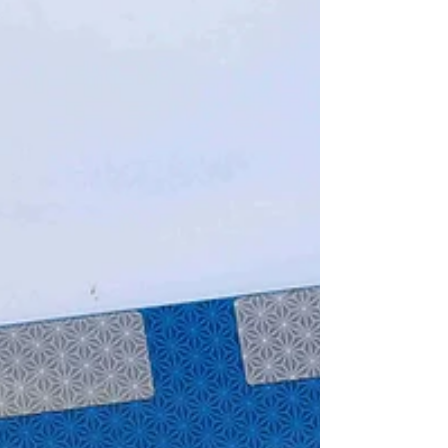
nieznanym kierunku. Ponadto jest
poszukiwany listami gończymi w związku z
licznymi oszustwami. Jego szczegółowy
opis znajduje się TUTAJ. Zdjęcie: KPP
Słupca