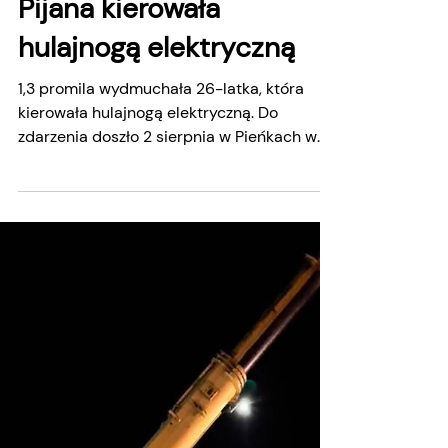
Hubert Graczyk
4 dni temu
Pijana kierowała
hulajnogą elektryczną
1,3 promila wydmuchała 26-latka, która
kierowała hulajnogą elektryczną. Do
zdarzenia doszło 2 sierpnia w Pieńkach w
gminie Ostrowite. 26-latka wywróciła się
podczas jazdy na hulajnodze elektrycznej. -
Przyczyną zdarzenia mogła być zbyt duża
prędkość z jaką jechała, ale okazało się, że
kierująca była nietrzeźwa. Po badaniu