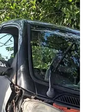
Reportaże
Filmy
Z regionu