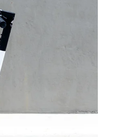
chodniku doszło do zderzenia ok. 5-letniego
dziecka i hulajnogi elektrycznej kierowanej
przez 13-latka - przekazała słupecka
policja. Tego samego dnia miał miejsce
wypadek, gdzie został poszkodowany 12-
latek. W niedzielę również policjanci
zatrzymali pijaną 26-latkę, która
postanowiła kierować hulajnogą
elektryczną. Zdjęcie poglądowe