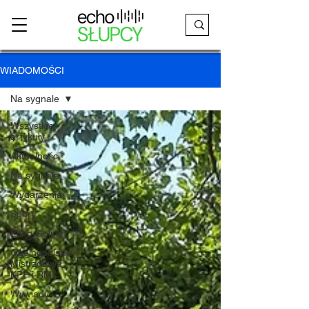
WIADOMOŚCI
Na sygnale
Wszystkie
artykuły
Aktualności
Na sygnale
Wydarzenia
Sport
Echo Goliny
Ogólnopolskie
Mistrzostwa
KPP i RM
Wywiady