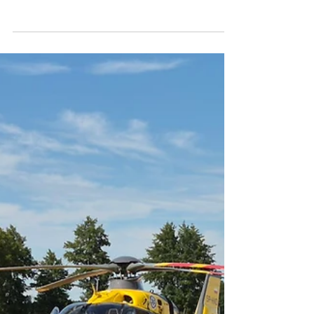
Hubert Graczyk
4 dni temu
Wypadek autolawety i
osobówki na drodze
krajowej
Do groźnego zdarzenia doszło wczoraj (2
sierpnia) po godz. 19:30 na drodze krajowej
nr 92 w miejscowości Węglew Kolonia. Na
ul. Bukowej miał miejsce wypadek
autolawety i samochodu osobowego.
Pojazdami podróżowało łącznie pięć osób.
Poszkodowana została kobieta, którą
pogotowie ratunkowe zabrało do szpitala.
Na miejscu pojawiło się pogotowie
ratunkowe, policja oraz strażacy z JRG 1
Konin i OSP Węglew. Zdjęcia: OSP Węglew