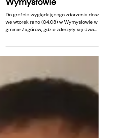
Wypadek w
Wymysłowie
Do groźnie wyglądającego zdarzenia doszło
we wtorek rano (04.08) w Wymysłowie w
gminie Zagórów, gdzie zderzyły się dwa
samochody osobowe. Siła uderzenia
sprawiła, że jeden z pojazdów zjechał z
jezdni i zatrzymał się na poboczu. Na
miejscu działania prowadzili strażacy z
Państwowej Straży Pożarnej w Słupcy oraz
druhowie z OSP Zagórów, a uczestnicy
zdarzenia opuścili pojazdy o własnych
siłach. Na szczęście nikt nie odniósł
poważnych obrażeń, a okoliczności i
przyczynyzdarzenia