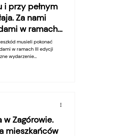
u i przy pełnym
aja. Za nami
odami w ramach
Run
zeszkód musieli pokonać
dami w ramach III edycji
czne wydarzenie
ołaja Rzepeckiego. U chłopca
, astygmatyzm oraz
 wzroku pogłębia się. W
ę oczu i pozostaje pod stałą
joterapeuty. Mikołaj choruje
acyjnym punktem YoungRunu
 w Zagórowie.
za mieszkańców