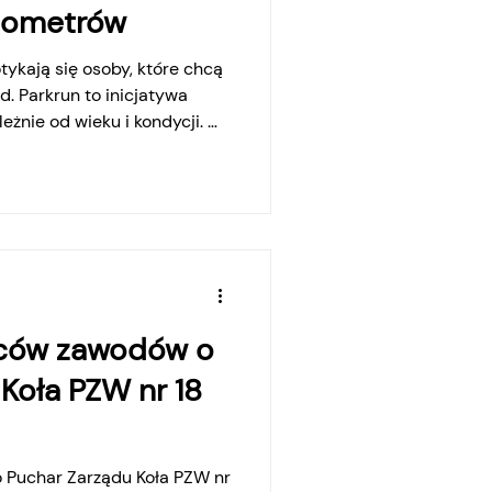
ilometrów
ykają się osoby, które chcą
. Parkrun to inicjatywa
eżnie od wieku i kondycji. W
ianki w Zagórowie odbywają
kranu. To bezpłatne
ność fizyczną i integrację
ają do pokonania
órą można przebiec,
cerem. Nie liczy się wynik,
ców zawodów o
Koła PZW nr 18
 Puchar Zarządu Koła PZW nr