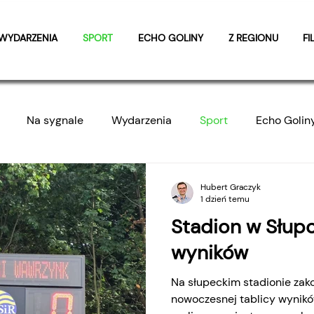
WYDARZENIA
SPORT
ECHO GOLINY
Z REGIONU
FI
Na sygnale
Wydarzenia
Sport
Echo Golin
P i RM
Wywiady
Reportaże
Filmy
Z region
Hubert Graczyk
1 dzień temu
Stadion w Słupc
wyników
Na słupeckim stadionie za
nowoczesnej tablicy wyników