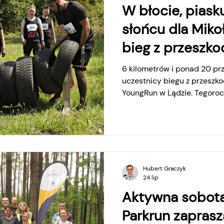
W błocie, piask
słońcu dla Mikoł
bieg z przeszk
III edycji Young
6 kilometrów i ponad 20 pr
uczestnicy biegu z przeszko
YoungRun w Lądzie. Tegoro
zorganizowano na rzecz Mik
stwierdzono m.in. oczopląs
nadwzroczność, a jego wada
2019 roku przeszedł operacj
opieką specjalistów oraz fiz
również na astmę. Kulmin
Hubert Graczyk
był bieg z przeszkodami.
24 lip
Aktywna sobota
Parkrun zapras