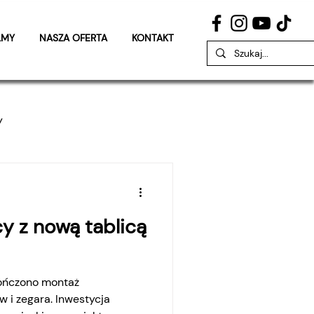
LMY
NASZA OFERTA
KONTAKT
y
u
y z nową tablicą
kończono montaż
 i zegara. Inwestycja