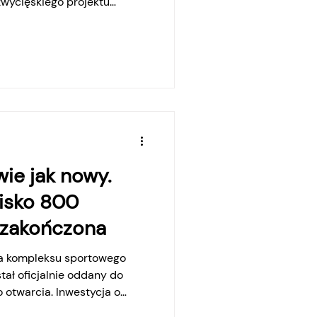
zwycięskiego projektu
26 „Czas na Stadion -
Stadion dla Mieszkańców”,
ztof Wyszyński. W ramach
 także zużyte bramki, a
związane z remontem
djęcia: Urząd Miasta w
wie jak nowy.
lisko 800
h zakończona
ja kompleksu sportowego
stał oficjalnie oddany do
 otwarcia. Inwestycja o
 obejmowała wymianę