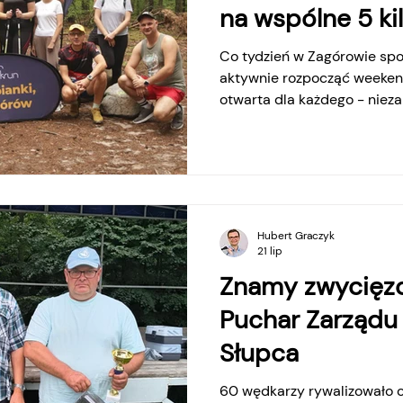
na wspólne 5 k
Co tydzień w Zagórowie spot
aktywnie rozpocząć weekend
otwarta dla każdego - niezal
każdą sobotę w parku Szub
się spotkania w ramach par
wydarzenie promujące aktyw
mieszkańców. Uczestnicy m
pięciokilometrową trasę, kt
przetruchtać lub przejść spa
Hubert Graczyk
lecz wspólnie spędzony
21 lip
Znamy zwycięz
Puchar Zarządu 
Słupca
60 wędkarzy rywalizowało o