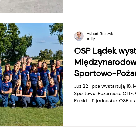
zarówno uczniom, klubom sp
mieszkańcom. Inwestycji wyn
tej kwoty gmina Ostrowite 
Sportu i Turystyki
Hubert Graczyk
16 lip
OSP Lądek wyst
Międzynarodow
Sportowo-Pożar
Austrii
Już 22 lipca wystartują 18
Sportowo-Pożarnicze CTIF. W
Polski - 11 jednostek OSP or
drużyny z OSP Lądek. W aus
dniach 22-26 lipca odbędą si
Międzynarodowe Zawody Sp
Wśród jednostek reprezentuj