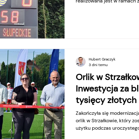
realizowana jest w ramach 
Budżetu Obywatelskiego 20
Bezpieczny i Funkcjonalny 
którego autorem jest Krzys
przedsięwzięcia wymieniono
obecnie kończą się prace 
ogólnodostępnych toalet. Z
Słupcy
Hubert Graczyk
3 dni temu
Orlik w Strzałko
Inwestycja za b
tysięcy złotyc
Zakończyła się modernizac
orlik w Strzałkowie, który zo
użytku podczas uroczystego
wartości blisko 801 tys. zł