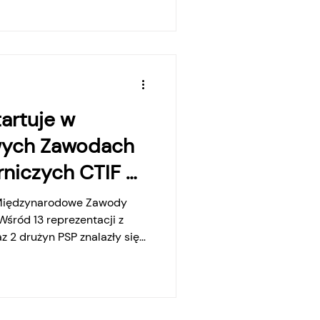
ortowym, jak i wszystkim
iosła blisko 2 mln zł. Połowę
pozyskała z Ministerstwa
artuje w
ych Zawodach
niczych CTIF w
. Międzynarodowe Zawody
śród 13 reprezentacji z
az 2 drużyn PSP znalazły się
triackim Eisenstadt w
ę już po raz 18.
ortowo-Pożarnicze CTIF.
ących nasz kraj znalazły się