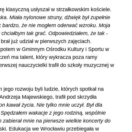
ę klasyczną usłyszał w strzałkowskim kościele. 
ka. Miała nylonowe struny, dźwięk był zupełnie 
tak bardzo, że nie mogłem oderwać wzroku. Moja 
 chciałbym tak grać. Odpowiedziałem, że tak
 - 
brał już udział w pierwszych zajęciach. 
 potem w Gminnym Ośrodku Kultury i Sportu w 
czeń ma talent, który wykracza poza ramy 
szej nauczycielki trafił do szkoły muzycznej w 
jego rozwoju byli ludzie, których spotkał na 
Andrzeja Majewskiego, trafił pod skrzydła 
on kawał życia. Nie tylko mnie uczył. Był dla 
Spędzałem wakacje z jego rodziną, wspólnie 
n zabierał mnie na pierwsze wielkie koncerty do 
ki. Edukacja we Wrocławiu przebiegała w 