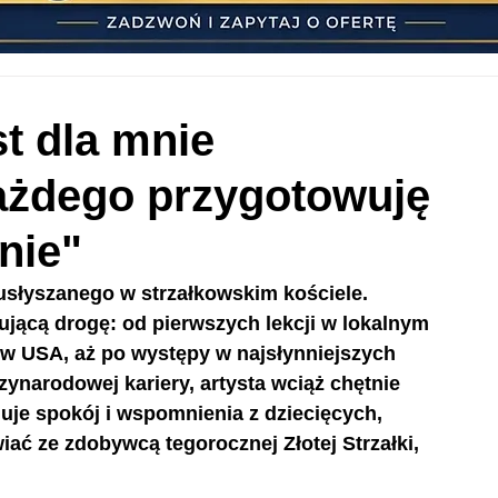
t dla mnie
ażdego przygotowuję
nie"
usłyszanego w strzałkowskim kościele. 
jącą drogę: od pierwszych lekcji w lokalnym 
 w USA, aż po występy w najsłynniejszych 
narodowej kariery, artysta wciąż chętnie 
uje spokój i wspomnienia z dziecięcych, 
ać ze zdobywcą tegorocznej Złotej Strzałki, 