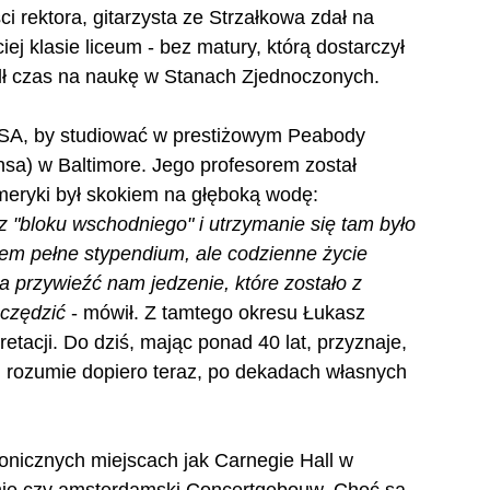
i rektora, gitarzysta ze Strzałkowa zdał na 
j klasie liceum - bez matury, którą dostarczył 
edł czas na naukę w Stanach Zjednoczonych.
SA, by studiować w prestiżowym Peabody 
nsa) w Baltimore. Jego profesorem został 
eryki był skokiem na głęboką wodę: 
z "bloku wschodniego" i utrzymanie się tam było 
em pełne stypendium, ale codzienne życie 
a przywieźć nam jedzenie, które zostało z 
zczędzić
 - mówił. Z tamtego okresu Łukasz 
pretacji. Do dziś, mając ponad 40 lat, przyznaje, 
i rozumie dopiero teraz, po dekadach własnych 
nicznych miejscach jak Carnegie Hall w 