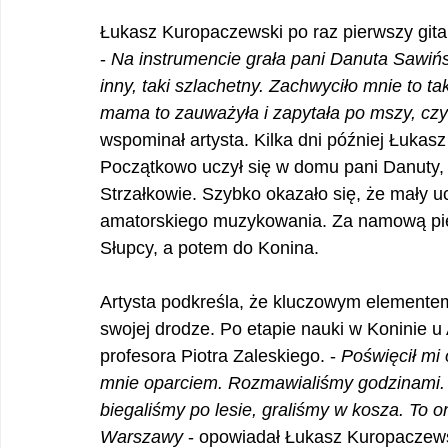
Łukasz Kuropaczewski po raz pierwszy gitar
- 
Na instrumencie grała pani Danuta Sawińs
inny, taki szlachetny. Zachwyciło mnie to 
mama to zauważyła i zapytała po mszy, czy
wspominał artysta. Kilka dni później Łukasz 
Początkowo uczył się w domu pani Danuty,
Strzałkowie. Szybko okazało się, że mały u
amatorskiego muzykowania. Za namową pierw
Słupcy, a potem do Konina.
Artysta podkreśla, że kluczowym elementem 
swojej drodze. Po etapie nauki w Koninie u 
profesora Piotra Zaleskiego. - 
Poświęcił mi 
mnie oparciem. Rozmawialiśmy godzinami. 
biegaliśmy po lesie, graliśmy w kosza. To o
Warszawy
 - opowiadał Łukasz Kuropaczews