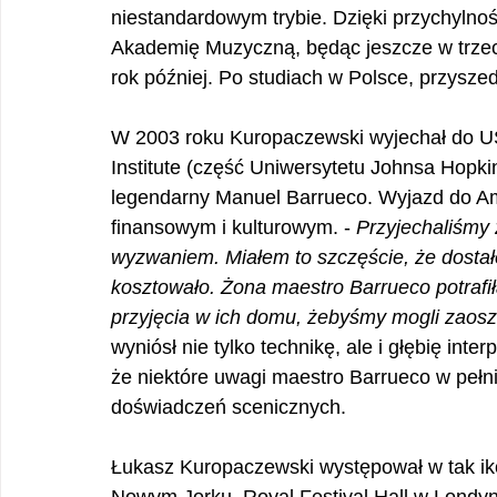
niestandardowym trybie. Dzięki przychylnośc
Akademię Muzyczną, będąc jeszcze w trzecie
rok później. Po studiach w Polsce, przysz
W 2003 roku Kuropaczewski wyjechał do U
Institute (część Uniwersytetu Johnsa Hopki
legendarny Manuel Barrueco. Wyjazd do Am
finansowym i kulturowym. - 
Przyjechaliśmy 
wyzwaniem. Miałem to szczęście, że dostał
kosztowało. Żona maestro Barrueco potrafił
przyjęcia w ich domu, żebyśmy mogli zaos
wyniósł nie tylko technikę, ale i głębię inter
że niektóre uwagi maestro Barrueco w pełn
doświadczeń scenicznych.
Łukasz Kuropaczewski występował w tak iko