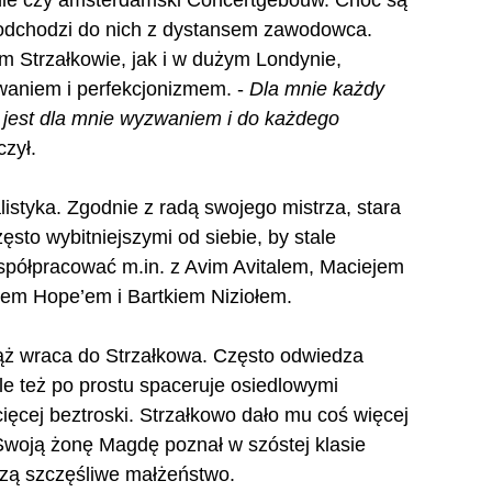
nie czy amsterdamski Concertgebouw. Choć są 
podchodzi do nich z dystansem zawodowca. 
m Strzałkowie, jak i w dużym Londynie, 
aniem i perfekcjonizmem. - 
Dla mnie każdy 
 jest dla mnie wyzwaniem i do każdego 
czył.
styka. Zgodnie z radą swojego mistrza, stara 
ęsto wybitniejszymi od siebie, by stale 
półpracować m.in. z Avim Avitalem, Maciejem 
lem Hope’em i Bartkiem Niziołem.
ąż wraca do Strzałkowa. Często odwiedza 
le też po prostu spaceruje osiedlowymi 
ięcej beztroski. Strzałkowo dało mu coś więcej 
. Swoją żonę Magdę poznał w szóstej klasie 
rzą szczęśliwe małżeństwo.