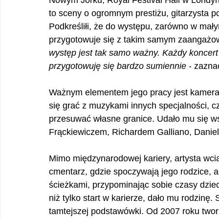
Nowym Jorku, Royal Festival Hall w Londy
to sceny o ogromnym prestiżu, gitarzysta 
Podkreśliłi, że do występu, zarówno w mały
przygotowuje się z takim samym zaangażow
występ jest tak samo ważny. Każdy koncert
przygotowuję się bardzo sumiennie
 - zazna
Ważnym elementem jego pracy jest kamerali
się grać z muzykami innych specjalności, cz
przesuwać własne granice. Udało mu się ws
Frąckiewiczem, Richardem Galliano, Danie
Mimo międzynarodowej kariery, artysta wci
cmentarz, gdzie spoczywają jego rodzice, a
ścieżkami, przypominając sobie czasy dziec
niż tylko start w karierze, dało mu rodzinę
tamtejszej podstawówki. Od 2007 roku two