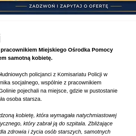
i
 z pracownikiem Miejskiego Ośrodka Pomocy 
em samotną kobietę.
udniowych policjanci z Komisariatu Policji w 
wnika socjalnego, wspólnie z pracownikiem 
linie pojechali na miejsce, gdzie w pustostanie 
ła osoba starsza.
odzoną kobietę, która wymagała natychmiastowej 
nego, który zabrał ją do szpitala. Zbliżające 
dla zdrowia i życia osób starszych, samotnych 