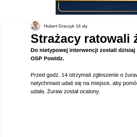
Hubert Graczyk
16 sty
Strażacy ratowali 
Do nietypowej interwencji zostali dzisia
OSP Powidz.
Przed godz. 14 otrzymali zgłoszenie o żura
natychmiast udali się na miejsce, aby pomó
udała. Żuraw został ocalony.