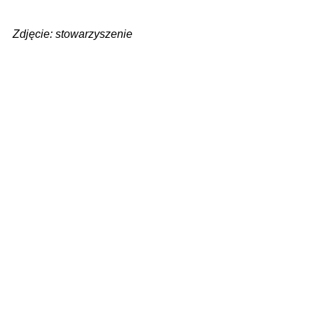
Zdjęcie: stowarzyszenie
Zobacz wszystkie
Ostatnie posty