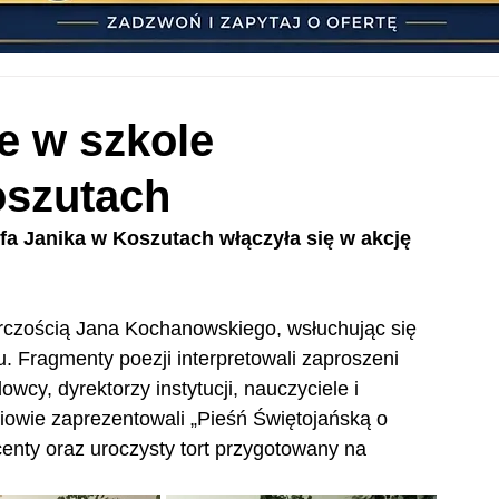
e w szkole
oszutach
a Janika w Koszutach włączyła się w akcję 
órczością Jana Kochanowskiego, wsłuchując się 
su. Fragmenty poezji interpretowali zaproszeni 
wcy, dyrektorzy instytucji, nauczyciele i 
niowie zaprezentowali „Pieśń Świętojańską o 
enty oraz uroczysty tort przygotowany na 