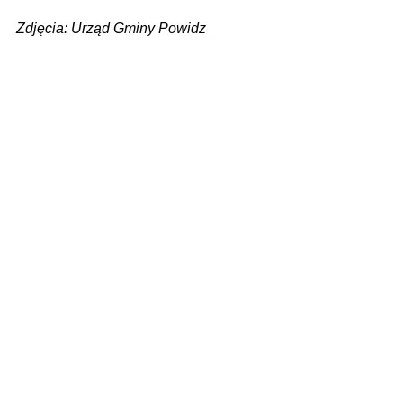
Zdjęcia: Urząd Gminy Powidz
Zobacz wszystkie
Ostatnie posty