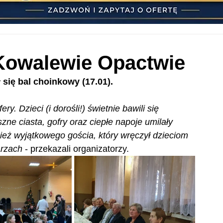
Kowalewie Opactwie
się bal choinkowy (17.01).
y. Dzieci (i dorośli!) świetnie bawili się 
ne ciasta, gofry oraz ciepłe napoje umilały 
ież wyjątkowego gościa, który wręczył dzieciom 
arzach
 - przekazali organizatorzy.