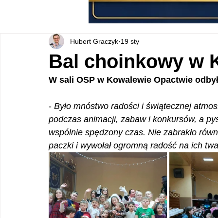
Hubert Graczyk
19 sty
Bal choinkowy w 
W sali OSP w Kowalewie Opactwie odbył 
- 
Było mnóstwo radości i świątecznej atmosfer
podczas animacji, zabaw i konkursów, a pysz
wspólnie spędzony czas. Nie zabrakło równ
paczki i wywołał ogromną radość na ich tw