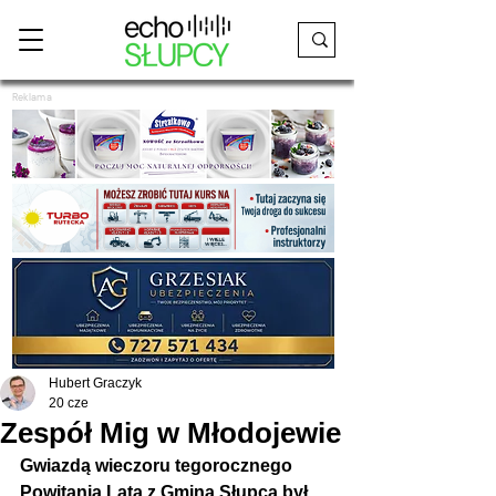
Reklama
Hubert Graczyk
20 cze
Zespół Mig w Młodojewie
Gwiazdą wieczoru tegorocznego 
Powitania Lata z Gminą Słupca był 