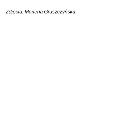
Zdjęcia: Marlena Gruszczyńska
Zobacz wszystkie
Ostatnie posty