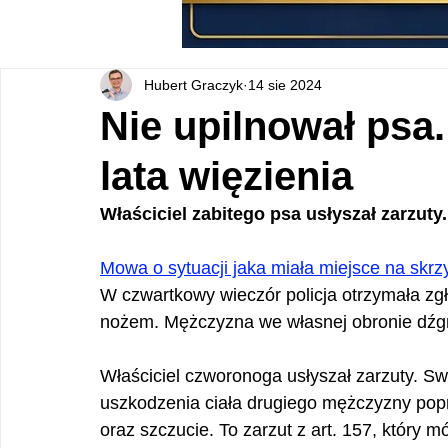
Hubert Graczyk
14 sie 2024
Nie upilnował psa
lata więzienia
Właściciel zabitego psa usłyszał zarzuty.
Mowa o sytuacji jaka miała miejsce na skrzy
W czwartkowy wieczór policja otrzymała zgł
nożem. Mężczyzna we własnej obronie dźg
Właściciel czworonoga usłyszał zarzuty. Sw
uszkodzenia ciała drugiego mężczyzny pop
oraz szczucie. To zarzut z art. 157, który m