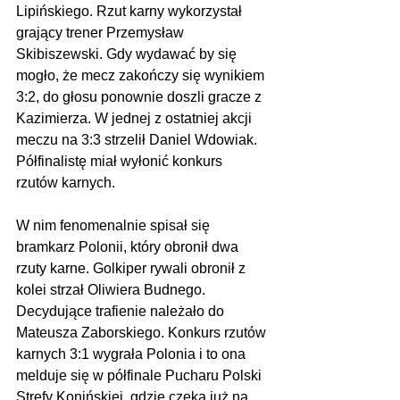
Lipińskiego. Rzut karny wykorzystał 
grający trener Przemysław 
Skibiszewski. Gdy wydawać by się 
mogło, że mecz zakończy się wynikiem 
3:2, do głosu ponownie doszli gracze z 
Kazimierza. W jednej z ostatniej akcji 
meczu na 3:3 strzelił Daniel Wdowiak. 
Półfinalistę miał wyłonić konkurs 
rzutów karnych.
W nim fenomenalnie spisał się 
bramkarz Polonii, który obronił dwa 
rzuty karne. Golkiper rywali obronił z 
kolei strzał Oliwiera Budnego. 
Decydujące trafienie należało do 
Mateusza Zaborskiego. Konkurs rzutów 
karnych 3:1 wygrała Polonia i to ona 
melduje się w półfinale Pucharu Polski 
Strefy Konińskiej, gdzie czeka już na 