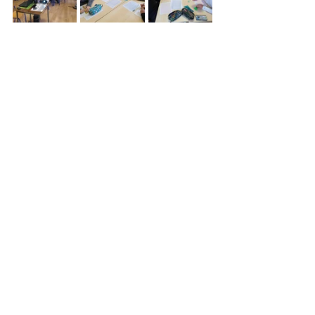
Zdjęcia: szkoła
Zobacz wszystkie
Ostatnie posty