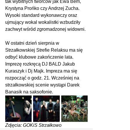
tak wybitnych twórców jak Ewa Bem, 
Krystyna Prońko czy Andrzej Zucha. 
Wysoki standard wykonawczy oraz 
ujmujący wokal wokalistki wzbudziły 
zachwyt wśród zgromadzonej widowni.
W ostatni dzień sierpnia w 
Strzałkowskiej Strefie Relaksu ma się 
odbyć klubowe zakończenie lata. 
Imprezę rozkręcą DJ BALD Jakub 
Kuraszyk i Dj Majk. Impreza ma się 
rozpocząć o godz. 21. Wcześniej na 
strzałkowskiej scenie wystąpi Darek 
Banasik na saksofonie.
Zdjęcia: GOKiS Strzałkowo