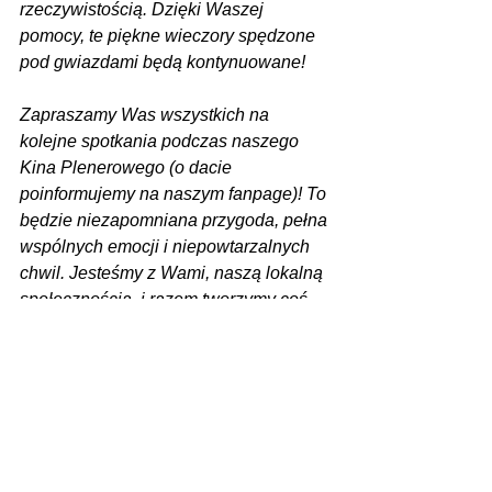
rzeczywistością. Dzięki Waszej 
pomocy, te piękne wieczory spędzone 
pod gwiazdami będą kontynuowane!
Zapraszamy Was wszystkich na 
kolejne spotkania podczas naszego 
Kina Plenerowego (o dacie 
poinformujemy na naszym fanpage)! To 
będzie niezapomniana przygoda, pełna 
wspólnych emocji i niepowtarzalnych 
chwil. Jesteśmy z Wami, naszą lokalną 
społecznością, i razem tworzymy coś 
wyjątkowego
 - czytamy na stronie 
Ochotniczej Straży Pożarnej w 
Piotrowicach.