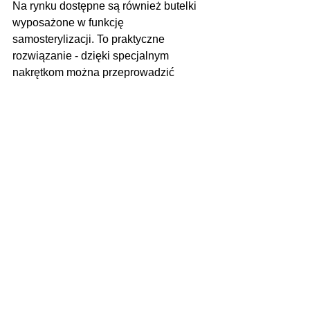
Na rynku dostępne są również butelki 
wyposażone w funkcję 
samosterylizacji. To praktyczne 
rozwiązanie - dzięki specjalnym 
nakrętkom można przeprowadzić 
proces sterylizacji w kuchence 
mikrofalowej, co zajmuje zaledwie 
około dwóch minut.
Inną opcją są specjalistyczne tabletki 
lub płyny do sterylizacji. Ponieważ nie 
wymagają wysokiej temperatury, 
idealnie sprawdzają się w podróży. 
Wystarczy rozpuścić preparat w wodzie 
i zanurzyć w roztworze butelki czy 
smoczki - ważne, by były one 
całkowicie przykryte cieczą. Choć ten 
sposób zajmuje około 30 minut, jego 
zaletą jest to, że uzyskany roztwór 