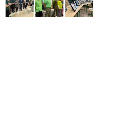
Zdjęcia: UG Słupca
Zobacz wszystkie
Ostatnie posty