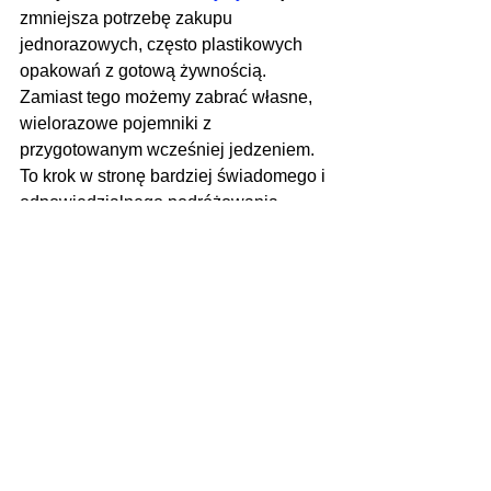
zmniejsza potrzebę zakupu 
jednorazowych, często plastikowych 
opakowań z gotową żywnością. 
Zamiast tego możemy zabrać własne, 
wielorazowe pojemniki z 
przygotowanym wcześniej jedzeniem. 
To krok w stronę bardziej świadomego i 
odpowiedzialnego podróżowania.
Lodówka turystyczna to nie tylko sprzęt 
dla zapalonych podróżników. To 
praktyczne urządzenie, które sprawdzi 
się w wielu codziennych sytuacjach - 
od pikniku po dłuższą wyprawę. Dzięki 
niej oszczędzamy czas, pieniądze, a 
przede wszystkim dbamy o jakość 
spożywanych posiłków. Jeśli jeszcze 
jej nie masz, może warto rozważyć taki 