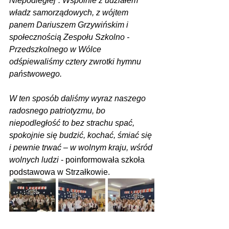
Niepodległej”. Wspólnie z udziałem 
władz samorządowych, z wójtem 
panem Dariuszem Grzywińskim i 
społecznością Zespołu Szkolno - 
Przedszkolnego w Wólce 
odśpiewaliśmy cztery zwrotki hymnu 
państwowego.
W ten sposób daliśmy wyraz naszego 
radosnego patriotyzmu, bo 
niepodległość to bez strachu spać, 
spokojnie się budzić, kochać, śmiać się 
i pewnie trwać – w wolnym kraju, wśród 
wolnych ludzi
 - poinformowała szkoła 
podstawowa w Strzałkowie.