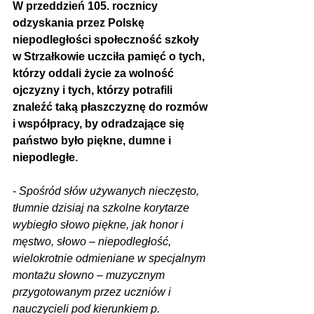
W przeddzień 105. rocznicy 
odzyskania przez Polskę 
niepodległości społeczność szkoły 
w Strzałkowie uczciła pamięć o tych, 
którzy oddali życie za wolność 
ojczyzny i tych, którzy potrafili 
znaleźć taką płaszczyznę do rozmów 
i współpracy, by odradzające się 
państwo było piękne, dumne i 
niepodległe.
- 
Spośród słów używanych nieczęsto, 
tłumnie dzisiaj na szkolne korytarze 
wybiegło słowo piękne, jak honor i 
męstwo, słowo – niepodległość, 
wielokrotnie odmieniane w specjalnym 
montażu słowno – muzycznym 
przygotowanym przez uczniów i 
nauczycieli pod kierunkiem p. 