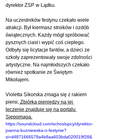
dyrektor ZSP w Lądku.
Na uczestników festynu czekało wiele 
atrakcji. Był kiermasz stroików i ozdób 
świątecznych. Każdy mógł spróbować 
pysznych ciast i wypić coś ciepłego. 
Odbyły się licytacje fantów, a dzieci ze 
szkoły zaprezentowały swoje zdolności 
artystyczne. Na najmłodszych czekało 
również spotkanie ze Świętym 
Mikołajem.
Violetta Sikorska zmaga się z rakiem 
piersi.
 Zbiórka pieniędzy na jej 
leczenie znajduje się na portalu 
Siepomaga.
https://soundcloud.com/echoslupcy/dyrektor-
joanna-kuzniewska-o-festynie?
si=d4871666578a4b8aa603bda020019f28&