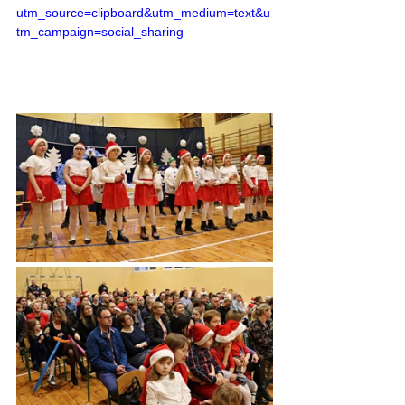
utm_source=clipboard&utm_medium=text&u
tm_campaign=social_sharing