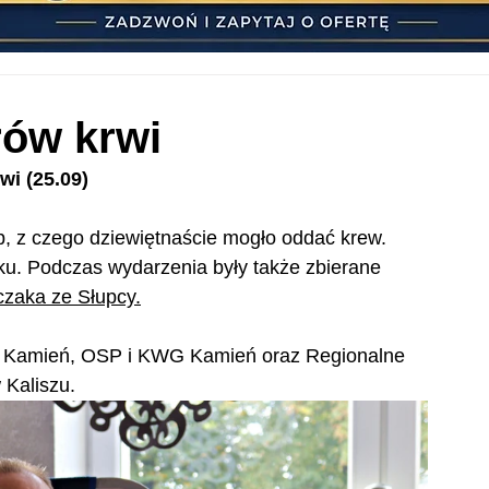
trów krwi
wi (25.09)
ób, z czego dziewiętnaście mogło oddać krew. 
ku. Podczas wydarzenia były także zbierane 
zaka ze Słupcy.
k Kamień, OSP i KWG Kamień oraz Regionalne 
 Kaliszu.