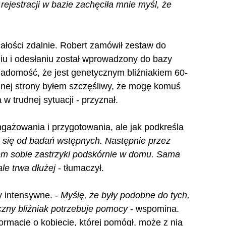
rejestracji w bazie zachęciła mnie myśl, że 
 całości zdalnie. Robert zamówił zestaw do 
iu i odesłaniu został wprowadzony do bazy 
adomość, że jest genetycznym bliźniakiem 60-
ednej strony byłem szczęśliwy, że mogę komuś 
w trudnej sytuacji - przyznał.
ażowania i przygotowania, ale jak podkreśla 
 się od badań wstępnych. Następnie przez 
em sobie zastrzyki podskórnie w domu. Sama 
e trwa dłużej
 - tłumaczył.
 intensywne. - 
Myślę, że były podobne do tych, 
zny bliźniak potrzebuje pomocy
 - wspomina. 
rmacje o kobiecie, której pomógł, może z nią 