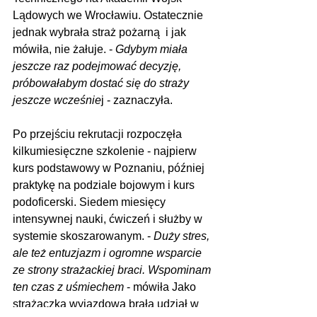
Lądowych we Wrocławiu. Ostatecznie 
jednak wybrała straż pożarną  i jak 
mówiła, nie żałuje. - 
Gdybym miała 
jeszcze raz podejmować decyzję, 
próbowałabym dostać się do straży 
jeszcze wcześnie
j - zaznaczyła.
Po przejściu rekrutacji rozpoczęła 
kilkumiesięczne szkolenie - najpierw 
kurs podstawowy w Poznaniu, później 
praktykę na podziale bojowym i kurs 
podoficerski. Siedem miesięcy 
intensywnej nauki, ćwiczeń i służby w 
systemie skoszarowanym. - 
Duży stres, 
ale też entuzjazm i ogromne wsparcie 
ze strony strażackiej braci. Wspominam 
ten czas z uśmiechem
 - mówiła Jako 
strażaczka wyjazdowa brała udział w 