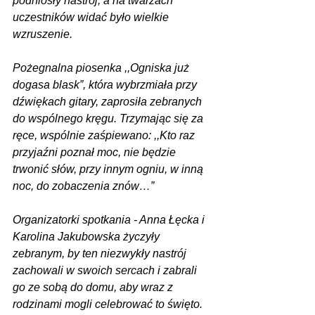
podniosły nastrój, a na twarzach 
uczestników widać było wielkie 
wzruszenie.
Pożegnalna piosenka ,,Ogniska już 
dogasa blask”, która wybrzmiała przy 
dźwiękach gitary, zaprosiła zebranych 
do wspólnego kręgu. Trzymając się za 
ręce, wspólnie zaśpiewano: ,,Kto raz 
przyjaźni poznał moc, nie będzie 
trwonić słów, przy innym ogniu, w inną 
noc, do zobaczenia znów…”
Organizatorki spotkania - Anna Łęcka i 
Karolina Jakubowska życzyły 
zebranym, by ten niezwykły nastrój 
zachowali w swoich sercach i zabrali 
go ze sobą do domu, aby wraz z 
rodzinami mogli celebrować to święto. 