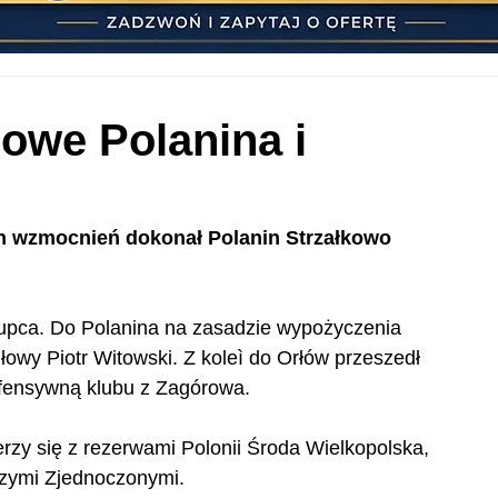
owe Polanina i
h wzmocnień dokonał Polanin Strzałkowo 
upca. Do Polanina na zasadzie wypożyczenia 
łowy Piotr Witowski. Z koleì do Orłów przeszedł 
efensywną klubu z Zagórowa.
rzy się z rezerwami Polonii Środa Wielkopolska, 
szymi Zjednoczonymi.