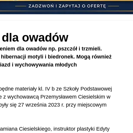
 dla owadów
niem dla owadów np. pszczół i trzmieli. 
ibernacji motyli i biedronek. Mogą również 
niazd i wychowywania młodych 
będne materiały kl. IV b ze Szkoły Podstawowej 
nie z wychowawcą Przemysławem Ciesielskim w 
yły się 27 września 2023 r. przy miejscowym 
miana Ciesielskiego, instruktor plastyki Edyty 