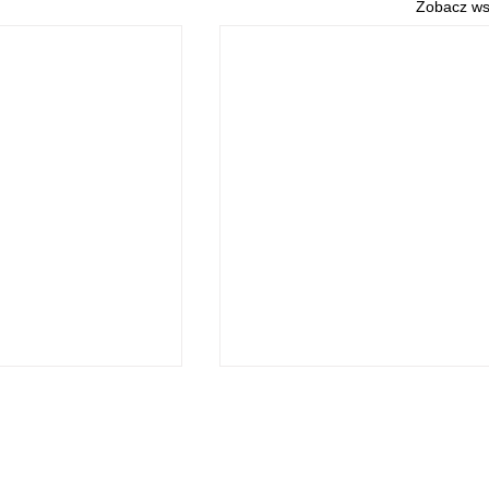
Zobacz ws
O NAS
POLITYKA PRYWATNOŚCI
© 2026 Echo Słupcy