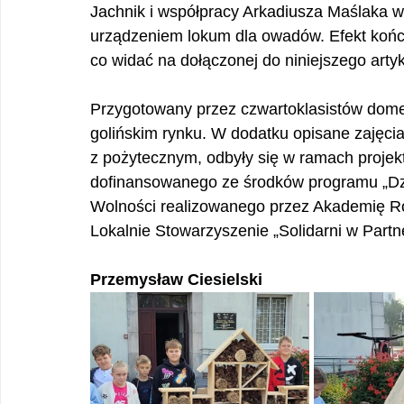
Jachnik i współpracy Arkadiusza Maślaka 
urządzeniem lokum dla owadów. Efekt końco
co widać na dołączonej do niniejszego artyk
Przygotowany przez czwartoklasistów domek
golińskim rynku. W dodatku opisane zajęci
z pożytecznym, odbyły się w ramach projekt
dofinansowanego ze środków programu „Dzi
Wolności realizowanego przez Akademię Roz
Lokalnie Stowarzyszenie „Solidarni w Partn
Przemysław Ciesielski