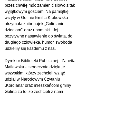
przez chwilę móc zamienić słowo z tak 
wyjątkowym gościem. Na pamiątkę 
wizyty w Golinie Emilia Krakowska 
otrzymała zbiór bajek „Golinianie 
dzieciom”’ oraz upominki.  Jej 
pozytywne nastawienie do świata, do 
drugiego człowieka, humor, swoboda 
udzieliły się każdemu z nas.
Dyrektor Biblioteki Publicznej - Żanetta 
Matlewska -  serdecznie dziękuje 
wszystkim, którzy zechcieli wziąć 
udział w Narodowym Czytaniu 
„Kordiana” oraz mieszkańcom gminy 
Golina za to, że zechcieli z nami 
celebrować trzynastą już odsłonę 
wspomnianej akcji.