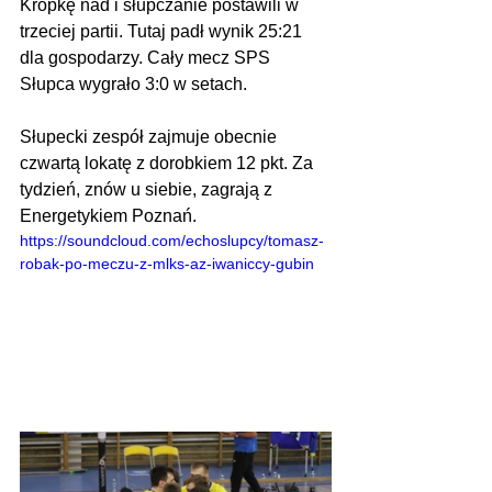
Kropkę nad i słupczanie postawili w 
trzeciej partii. Tutaj padł wynik 25:21 
dla gospodarzy. Cały mecz SPS 
Słupca wygrało 3:0 w setach.
Słupecki zespół zajmuje obecnie 
czwartą lokatę z dorobkiem 12 pkt. Za 
tydzień, znów u siebie, zagrają z 
Energetykiem Poznań.
https://soundcloud.com/echoslupcy/tomasz-
robak-po-meczu-z-mlks-az-iwaniccy-gubin