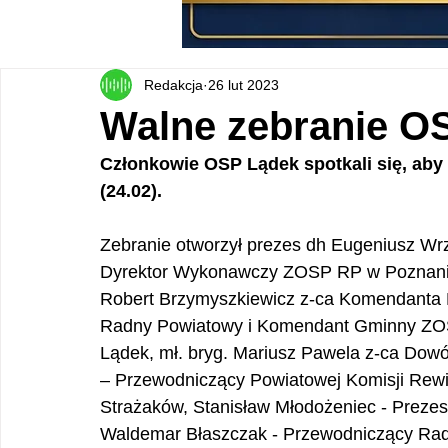
Redakcja
26 lut 2023
Walne zebranie O
Członkowie OSP Lądek spotkali się, aby
(24.02).  
Zebranie otworzył prezes dh Eugeniusz Wrz
Dyrektor Wykonawczy ZOSP RP w Poznaniu, J
Robert Brzymyszkiewicz z-ca Komendanta 
Radny Powiatowy i Komendant Gminny ZOSP
Lądek, mł. bryg. Mariusz Pawela z-ca Dow
– Przewodniczący Powiatowej Komisji Rewiz
Strażaków, Stanisław Młodożeniec - Prez
Waldemar Błaszczak - Przewodniczący Rad