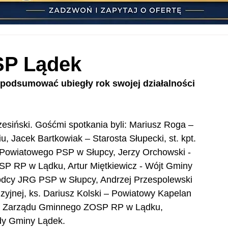
SP Lądek
 podsumować ubiegły rok swojej działalności 
esiński. Gośćmi spotkania byli: Mariusz Roga – 
acek Bartkowiak – Starosta Słupecki, st. kpt. 
Powiatowego PSP w Słupcy, Jerzy Orchowski - 
 RP w Lądku, Artur Miętkiewicz - Wójt Gminy 
ódcy JRG PSP w Słupcy, Andrzej Przespolewski 
yjnej, ks. Dariusz Kolski – Powiatowy Kapelan 
es Zarządu Gminnego ZOSP RP w Lądku, 
y Gminy Lądek. 