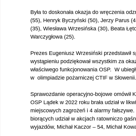
Była to doskonała okazja do wręczenia odz
(55), Henryk Byczyński (50), Jerzy Parus (
(35), Wiesława Wrzesińska (30), Beata Łęt
Warczygłowa (25).
Prezes Eugeniusz Wrzesiński przedstawił s
wystąpieniu podziękował wszystkim za oka
właściwego funkcjonowania OSP.  W ubiegły
w  olimpiadzie pożarniczej CTIF w Słowenii.
Sprawozdanie operacyjno-bojowe omówił K
OSP Lądek w 2022 roku brała udział w likwi
miejscowych zagrożeń i 4 alarmy fałszywe. 
biorących udział w akcjach ratowniczo gaśn
wyjazdów, Michał Kaczor – 54, Michał Kowal