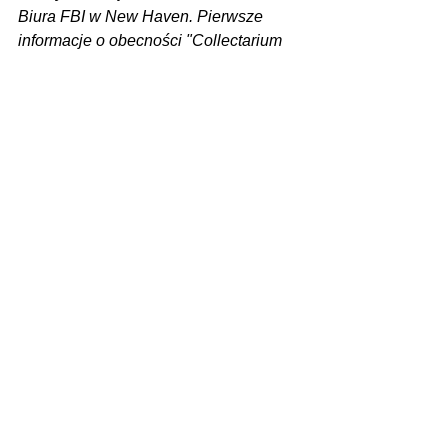
Biura FBI w New Haven. Pierwsze 
informacje o obecności "Collectarium 
lądzkiego" w amerykańskich zbiorach 
trafiły do resortu kultury dzięki 
uprzejmości dr Pawła Figurskiego, 
który wraz z zespołem prowadzi 
badania dawnych rękopisów 
liturgicznych
 - poinformowało 
Ministerstwo Kultury i Dziedzictwa 
Narodowego.
Zdjęcie: Ministerstwo Kultury i 
Dziedzictwa Narodowego