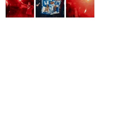
Zdjęcia: Starostwo Powiatowe w Słupcy
Zobacz wszystkie
Ostatnie posty