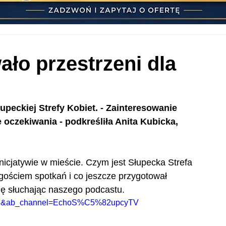
ało przestrzeni dla
peckiej Strefy Kobiet. - Zainteresowanie 
oczekiwania - podkreśliła Anita Kubicka, 
nicjatywie w mieście. Czym jest Słupecka Strefa 
ym gościem spotkań i co jeszcze przygotował 
ię słuchając naszego podcastu.
y58&ab_channel=EchoS%C5%82upcyTV