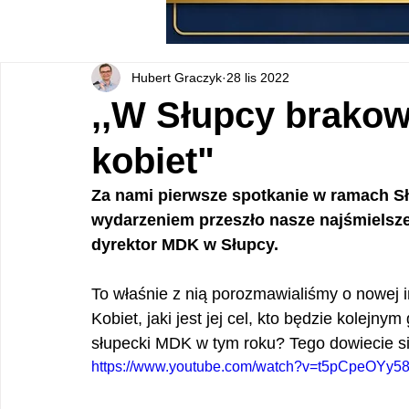
Hubert Graczyk
28 lis 2022
,,W Słupcy brakow
kobiet"
Za nami pierwsze spotkanie w ramach Słu
wydarzeniem przeszło nasze najśmielsze 
dyrektor MDK w Słupcy.
To właśnie z nią porozmawialiśmy o nowej i
Kobiet, jaki jest jej cel, kto będzie kolejn
słupecki MDK w tym roku? Tego dowiecie s
https://www.youtube.com/watch?v=t5pCpeOY