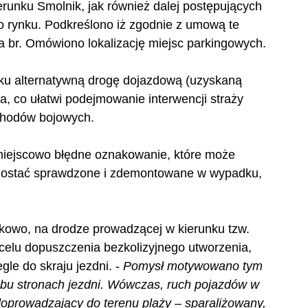
runku Smolnik, jak również dalej postępujących 
o rynku. Podkreślono iż zgodnie z umową te 
 br. Omówiono lokalizację miejsc parkingowych.
tku alternatywną drogę dojazdową (uzyskaną 
 co ułatwi podejmowanie interwencji straży 
chodów bojowych.
iejscowo błędne oznakowanie, które może 
 zostać sprawdzone i zdemontowane w wypadku, 
owo, na drodze prowadzącej w kierunku tzw. 
celu dopuszczenia bezkolizyjnego utworzenia, 
le do skraju jezdni. - 
Pomysł motywowano tym 
 obu stronach jezdni. Wówczas, ruch pojazdów w 
 doprowadzający do terenu plaży – sparaliżowany, 