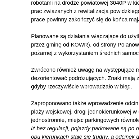
robotami na drodze powiatowej 3040P w kie
prac związanych z rewitalizacją powidzkieg
prace powinny zakończyć się do końca maja
Planowane są działania włączające do uży
przez gminę od KOWR), od strony Polanowa,
pożarnej z wykorzystaniem średnich samo
Zwrócono również uwagę na występujące m
dezorientować podróżujących. Znaki mają
gdyby rzeczywiście wprowadzało w błąd.
Zaproponowano także wprowadzenie odcink
plaży wojskowej, drogi jednokierunkowej w 
jednostronnie, miejsc parkingowych równoleg
iż bez regulacji, pojazdy parkowane są po
obu kierunkach staje się trudny, a odcinek