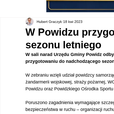
Hubert Graczyk
18 kwi 2023
W Powidzu przygo
sezonu letniego
W sali narad Urzędu Gminy Powidz odby
przygotowaniu do nadchodzącego sezonu 
W zebraniu wzięli udział powidzcy samorządo
żandarmerii wojskowej, straży pożarnej, 
Powidzu oraz Powidzkiego Ośrodka Sportu i
Poruszono zagadnienia wymagające szczeg
bezpieczeństwa w ruchu – organizacji ruc