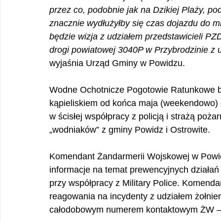
przez co, podobnie jak na Dzikiej Plaży, pod
znacznie wydłużyłby się czas dojazdu do m
będzie wizja z udziałem przedstawicieli P
drogi powiatowej 3040P w Przybrodzinie z 
wyjaśnia Urząd Gminy w Powidzu. 
Wodne Ochotnicze Pogotowie Ratunkowe bę
kąpieliskiem od końca maja (weekendowo) d
w ścisłej współpracy z policją i strażą poż
„wodniaków” z gminy Powidz i Ostrowite.
Komendant Żandarmerii Wojskowej w Powidz
informacje na temat prewencyjnych działa
przy współpracy z Military Police. Komenda
reagowania na incydenty z udziałem żołnie
całodobowym numerem kontaktowym ŻW – 2