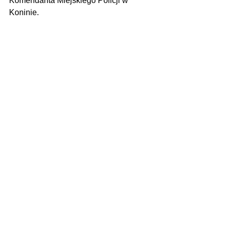
Komendanta Miejskiego Policji w 
Koninie.
Zdjęcie poglądowe
Zobacz wszystkie
Ostatnie posty