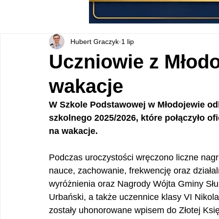
Hubert Graczyk
1 lip
Uczniowie z Młodo
wakacje
W Szkole Podstawowej w Młodojewie odb
szkolnego 2025/2026, które połączyło o
na wakacje.
Podczas uroczystości wręczono liczne nagro
nauce, zachowanie, frekwencję oraz działa
wyróżnienia oraz Nagrody Wójta Gminy Słup
Urbański, a także uczennice klasy VI Nikol
zostały uhonorowane wpisem do Złotej Księ