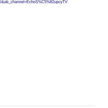
7huU&ab_channel=EchoS%C5%82upcyTV