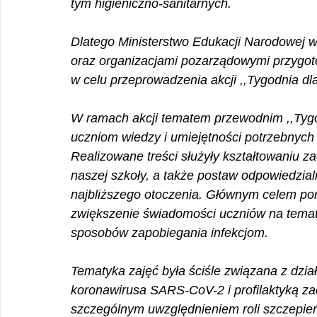
tym higieniczno-sanitarnych.
Dlatego Ministerstwo Edukacji Narodowej 
oraz organizacjami pozarządowymi przygoto
w celu przeprowadzenia akcji ,,Tygodnia dla
W ramach akcji tematem przewodnim ,,Tygo
uczniom wiedzy i umiejętności potrzebnych 
Realizowane treści służyły kształtowaniu z
naszej szkoły, a także postaw odpowiedzial
najbliższego otoczenia. Głównym celem poru
zwiększenie świadomości uczniów na temat 
sposobów zapobiegania infekcjom. 
Tematyka zajęć była ściśle związana z dzi
koronawirusa SARS-CoV-2 i profilaktyką z
szczególnym uwzględnieniem roli szczepień 