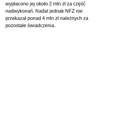
wypłacono jej około 2 mln zł za część 
nadwykonań. Nadal jednak NFZ nie 
przekazał ponad 4 mln zł należnych za 
pozostałe świadczenia.
Zdjęcie: 
Pixabay
Zobacz wszystkie
Ostatnie posty