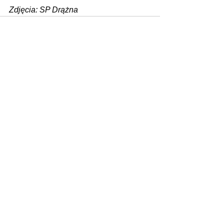
Zdjęcia: SP Drążna
Zobacz wszystkie
Ostatnie posty