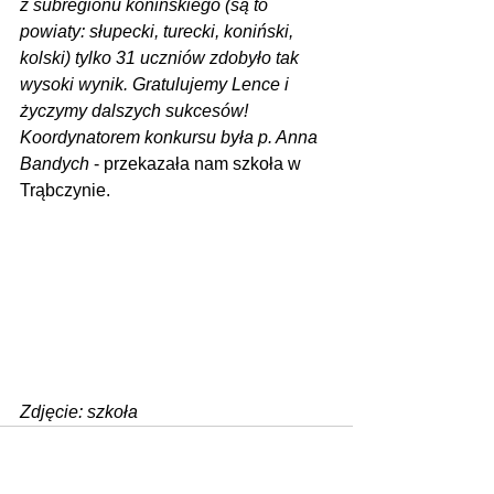
z subregionu konińskiego (są to 
powiaty: słupecki, turecki, koniński, 
kolski) tylko 31 uczniów zdobyło tak 
wysoki wynik. Gratulujemy Lence i 
życzymy dalszych sukcesów! 
Koordynatorem konkursu była p. Anna 
Bandych 
- przekazała nam szkoła w 
Trąbczynie.
Zdjęcie: szkoła
Zobacz wszystkie
Ostatnie posty