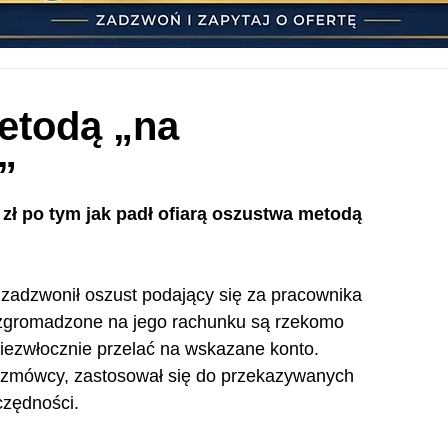
metodą „na
”
 zł po tym jak padł ofiarą oszustwa metodą 
zadzwonił oszust podający się za pracownika 
 zgromadzone na jego rachunku są rzekomo 
niezwłocznie przelać na wskazane konto. 
ozmówcy, zastosował się do przekazywanych 
czędności.