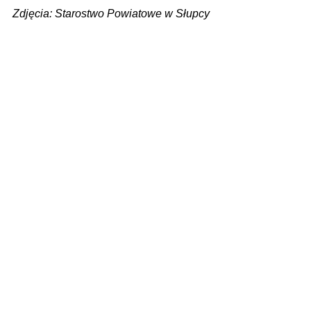
Zdjęcia: Starostwo Powiatowe w Słupcy
Zobacz wszystkie
Ostatnie posty