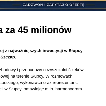
a za 45 milionów
j z najważniejszych inwestycji w Słupcy 
 Szczap.
ozbudowy i przebudowy oczyszczalni ścieków 
ągowej na terenie Słupcy. W rozmowach 
storskiego, wykonawca oraz reprezentanci 
cji w Słupcy, omawiając m.in. harmonogram 