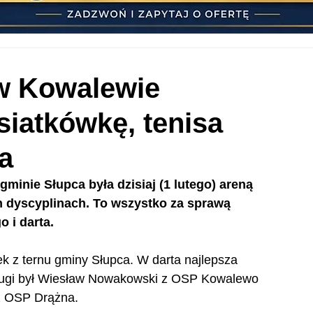
w Kowalewie
siatkówkę, tenisa
a
inie Słupca była dzisiaj (1 lutego) areną 
 dyscyplinach. To wszystko za sprawą 
o i darta.
k z ternu gminy Słupca. W darta najlepsza 
Drugi był Wiesław Nowakowski z OSP Kowalewo 
z OSP Drążna.