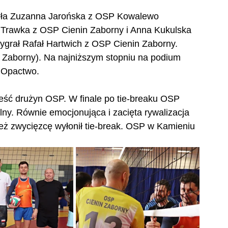
była Zuzanna Jarońska z OSP Kowalewo 
Trawka z OSP Cienin Zaborny i Anna Kukulska 
grał Rafał Hartwich z OSP Cienin Zaborny. 
n Zaborny). Na najniższym stopniu na podium 
 Opactwo.
 sześć drużyn OSP. W finale po tie-breaku OSP 
ny. Równie emocjonująca i zacięta rywalizacja 
ież zwycięzcę wyłonił tie-break. OSP w Kamieniu 