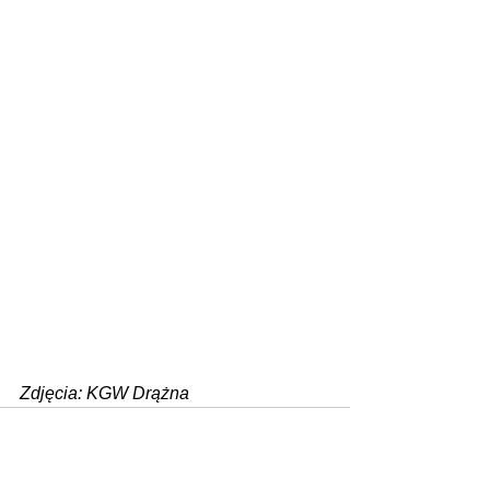
Zdjęcia: KGW Drążna
Zobacz wszystkie
Ostatnie posty