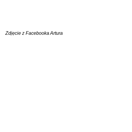
Zdjęcie z Facebooka Artura 
Miętkiewicza
Zobacz wszystkie
Ostatnie posty