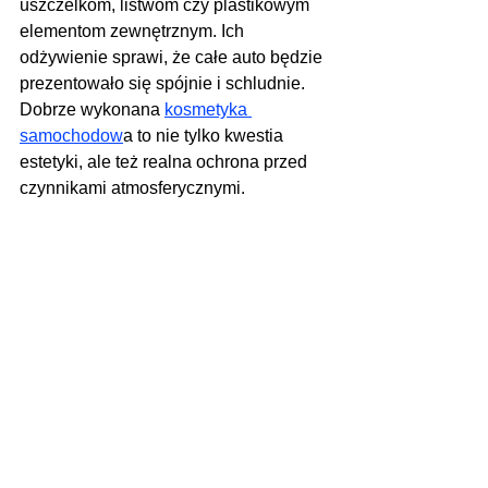
uszczelkom, listwom czy plastikowym 
elementom zewnętrznym. Ich 
odżywienie sprawi, że całe auto będzie 
prezentowało się spójnie i schludnie. 
Dobrze wykonana 
kosmetyka 
samochodow
a to nie tylko kwestia 
estetyki, ale też realna ochrona przed 
czynnikami atmosferycznymi.
Wiosenne przygotowanie auta nie musi 
oznaczać wielogodzinnej pracy. 
Wystarczy dobrze zaplanować 
działania i sięgnąć po sprawdzone 
środki. Efekt? Samochód, do którego z 
przyjemnością wsiadasz każdego dnia 
- czysty, pachnący i gotowy na nowy 
sezon.